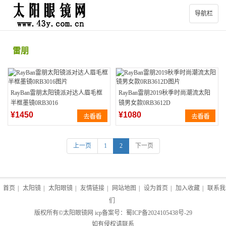
导航栏
雷朋
RayBan雷朋太阳镜派对达人眉毛框
RayBan雷朋2019秋季时尚潮流太阳
半框墨镜0RB3016
镜男女款0RB3612D
¥1450
¥1080
上一页
1
2
下一页
首页
|
太阳镜
|
太阳眼镜
|
友情链接
|
网站地图
|
设为首页
|
加入收藏
|
联系我
们
版权所有©
太阳眼镜网
icp备案号：
蜀ICP备2024105438号-29
如有侵权请联系