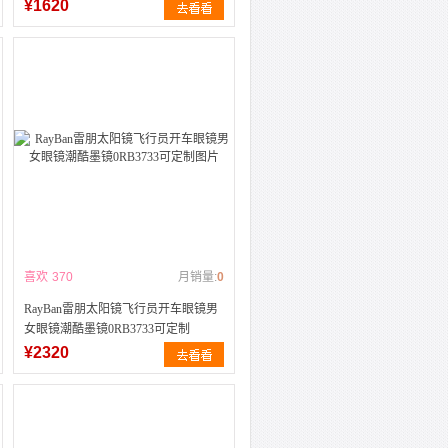
¥1620
喜欢
370
月销量:
0
RayBan雷朋太阳镜飞行员开车眼镜男
女眼镜潮酷墨镜0RB3733可定制
¥2320