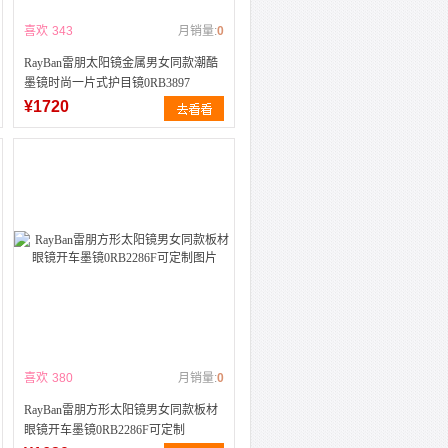
喜欢
343
月销量:
0
RayBan雷朋太阳镜金属男女同款潮酷
墨镜时尚一片式护目镜0RB3897
¥1720
喜欢
380
月销量:
0
RayBan雷朋方形太阳镜男女同款板材
眼镜开车墨镜0RB2286F可定制