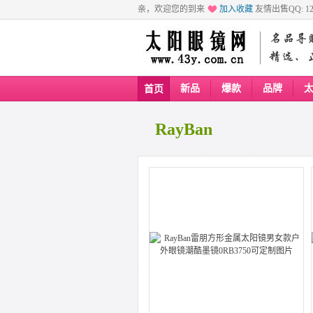
亲，欢迎您的到来
加入收藏
友情出售QQ: 129
新品
爆款
品牌
首页
RayBan