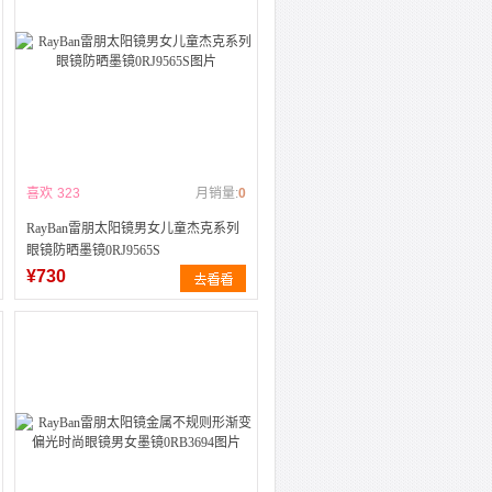
喜欢
323
月销量:
0
RayBan雷朋太阳镜男女儿童杰克系列
眼镜防晒墨镜0RJ9565S
¥730