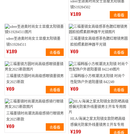
sdeer圣迪奥时尚女士显瘦太阳镜墨
镜S19284502
¥189
sdeer圣迪奥时尚女士显瘦太阳镜墨
三福墨镜女高级感茶色腮红眼镜男圆
镜S19284511
脸拍照素颜神器平光镜
¥189
¥69
三福墨镜方圆时尚高级感眼镜墨镜男
三福韩版小方框潮流太阳镜 时尚个
女2025新款
性配饰户外遮阳墨镜 842249
¥69
¥69
三福墨镜时尚潮流高级感骑行眼镜男
HLA/海澜之家太阳镜女款防晒高级
女2025新款
感偏光防紫外线墨镜男士开车专用
¥69
¥199