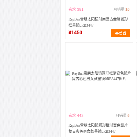
喜欢
381
月销量:
10
RayBan雷朋太阳镜时尚复古金属圆形
框墨镜0RB3447
¥1450
喜欢
442
月销量:
6
RayBan雷朋太阳镜圆形框渐变色镜片
复古彩色男女款墨镜0RB3447