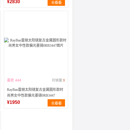
¥2830
喜欢
444
月销量:
9
RayBan雷朋太阳镜复古金属圆形款时
尚男女中性款偏光墨镜0RB3447
¥1950