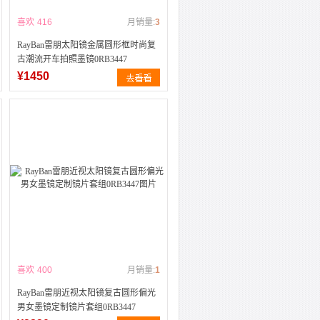
喜欢
416
月销量:
3
RayBan雷朋太阳镜金属圆形框时尚复
古潮流开车拍照墨镜0RB3447
¥1450
喜欢
400
月销量:
1
RayBan雷朋近视太阳镜复古圆形偏光
男女墨镜定制镜片套组0RB3447