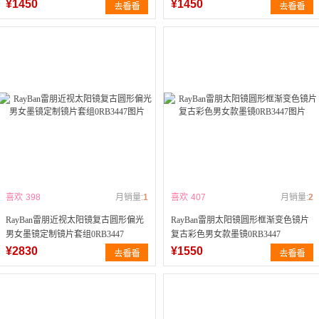
¥1450
¥1450
喜欢
398
月销量:
1
喜欢
407
月销量:
2
RayBan雷朋近视太阳镜复古圆形偏光
RayBan雷朋太阳镜圆形框渐变色镜片
男女墨镜定制镜片套组0RB3447
复古彩色男女款墨镜0RB3447
¥2830
¥1550