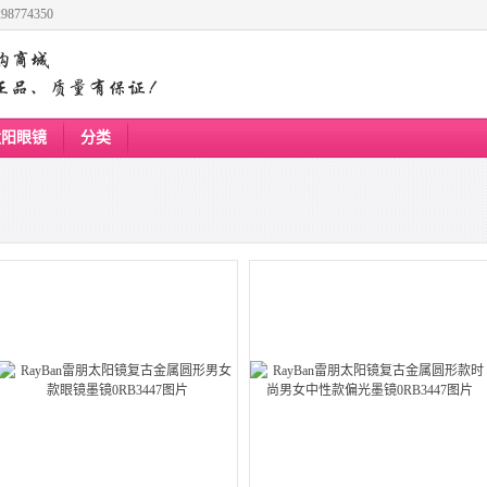
8774350
太阳眼镜
分类