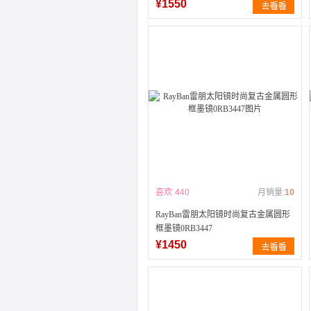
¥1550
喜欢
440
月销量:
10
RayBan雷朋太阳镜时尚复古金属圆形
框墨镜0RB3447
¥1450