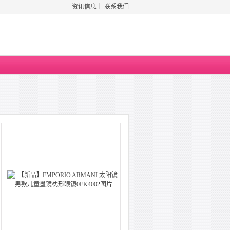
资讯信息
｜
联系我们