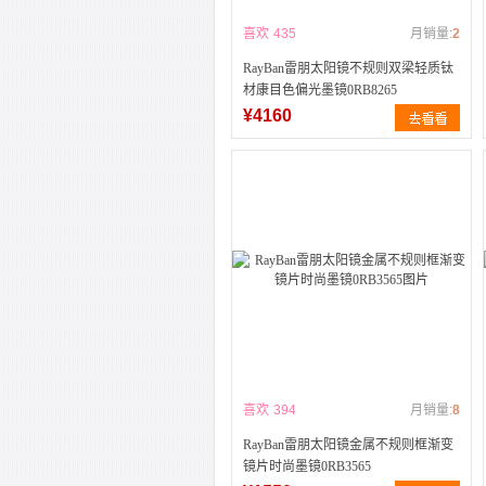
喜欢
435
月销量:
2
RayBan雷朋太阳镜不规则双梁轻质钛
材康目色偏光墨镜0RB8265
¥4160
喜欢
394
月销量:
8
RayBan雷朋太阳镜金属不规则框渐变
镜片时尚墨镜0RB3565