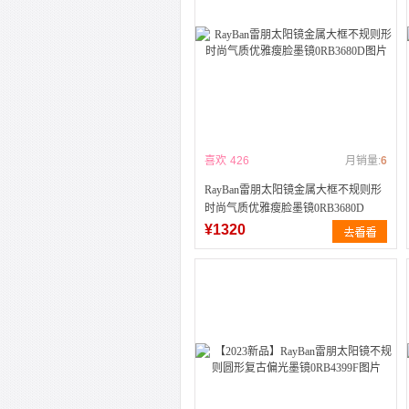
喜欢
426
月销量:
6
RayBan雷朋太阳镜金属大框不规则形
时尚气质优雅瘦脸墨镜0RB3680D
¥1320