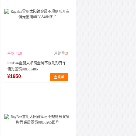
喜欢
419
月销量:
3
RayBan雷朋太阳镜金属不规则形开车
偏光墨镜0RB3548N
¥1950