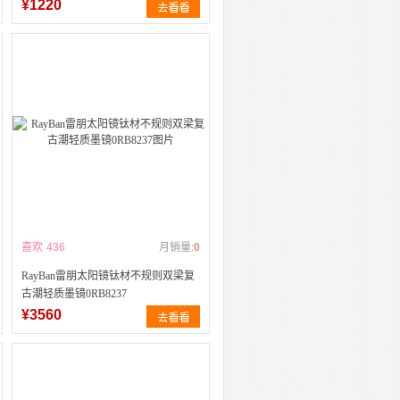
¥1220
喜欢
436
月销量:
0
RayBan雷朋太阳镜钛材不规则双梁复
古潮轻质墨镜0RB8237
¥3560