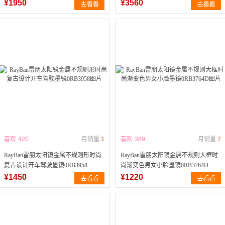
¥1950
¥3560
喜欢
420
月销量:
1
喜欢
389
月销量:
7
RayBan雷朋太阳镜金属不规则形时尚
RayBan雷朋太阳镜金属不规则大框时
复古设计开车驾驶墨镜0RB3958
尚渐变色男女小脸墨镜0RB3764D
¥1450
¥1220