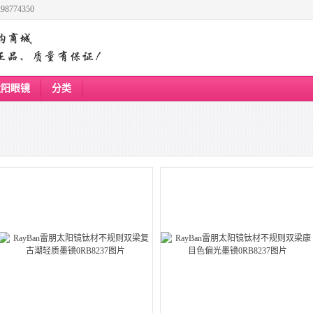
8774350
太阳眼镜
分类