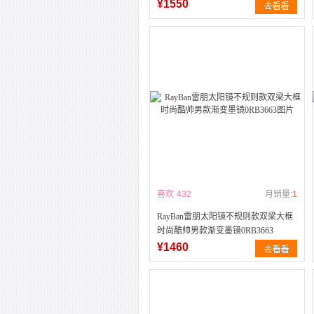
¥1550
喜欢
432
月销量:
1
RayBan雷朋太阳镜不规则款双梁大框
时尚酷帅男款渐变墨镜0RB3663
¥1460