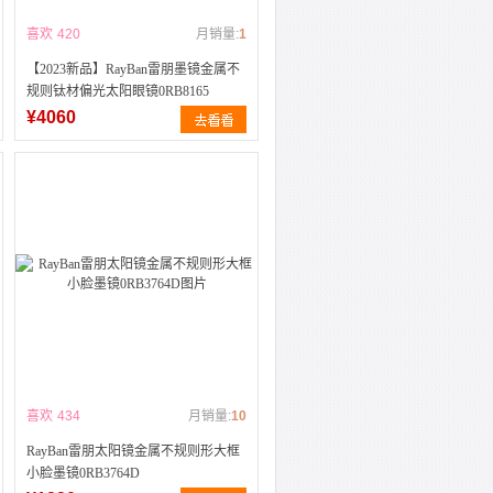
喜欢
420
月销量:
1
【2023新品】RayBan雷朋墨镜金属不
规则钛材偏光太阳眼镜0RB8165
¥4060
喜欢
434
月销量:
10
RayBan雷朋太阳镜金属不规则形大框
小脸墨镜0RB3764D