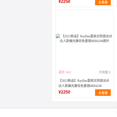
¥2250
喜欢
442
月销量:
1
【2023新品】RayBan雷朋太阳镜派对
达人款偏光康目色墨镜0RB4246
¥2250