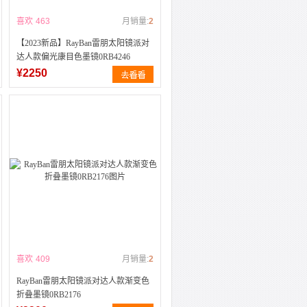
喜欢
463
月销量:
2
【2023新品】RayBan雷朋太阳镜派对
达人款偏光康目色墨镜0RB4246
¥2250
喜欢
409
月销量:
2
RayBan雷朋太阳镜派对达人款渐变色
折叠墨镜0RB2176