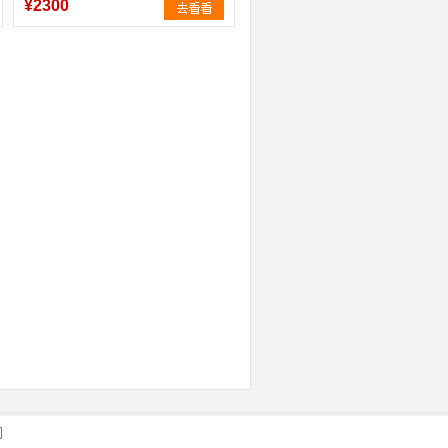
¥2300
们