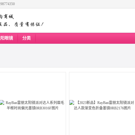
8774350
太阳眼镜
分类