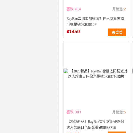
喜欢
414
月销量:
2
RayBan雷朋太阳镜派对达人款复古眉
毛框墨镜0RB3016F
¥1450
喜欢
383
月销量:
5
【2023新品】RayBan雷朋太阳镜派对
达人款康目色偏光墨镜0RB3716