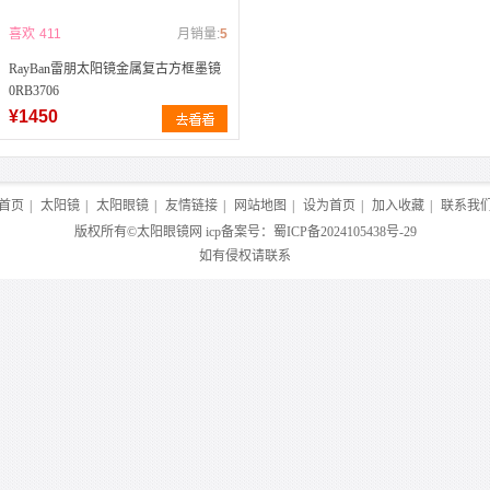
喜欢
411
月销量:
5
RayBan雷朋太阳镜金属复古方框墨镜
0RB3706
¥1450
首页
|
太阳镜
|
太阳眼镜
|
友情链接
|
网站地图
|
设为首页
|
加入收藏
|
联系我
版权所有©
太阳眼镜网
icp备案号：
蜀ICP备2024105438号-29
如有侵权请联系