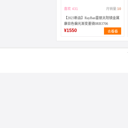
喜欢
431
月销量:
10
【2023新品】RayBan雷朋太阳镜金属
康目色偏光渐变墨镜0RB3706
¥1550